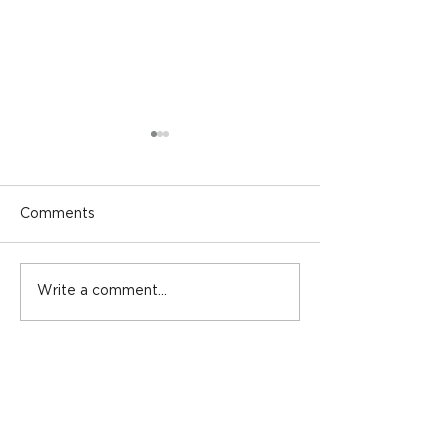
Comments
Success Storie
Investment Strategies
Write a comment...
On Instagram