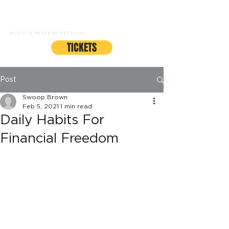
GRACEFEST
MUSIC & MESSAGE FESTIVAL
TICKETS
Post
Swoop Brown
Feb 5, 2021
1 min read
Daily Habits For
Financial Freedom